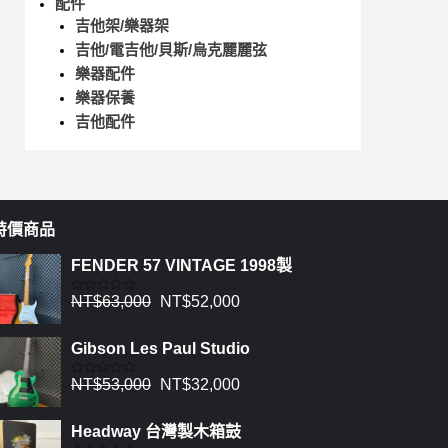
配件
吉他架/樂器架
吉他/電吉他/貝斯/烏克麗麗弦
樂器配件
樂器保養
吉他配件
特價商品
FENDER 57 VINTAGE 1998製
NT$
63,000
NT$
52,000
評
分
0
滿
Gibson Les Paul Studio
分
5
NT$
53,000
NT$
32,000
評
分
0
滿
Headway 台灣製木箱鼓
分
5