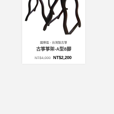
國樂區
台灣製古箏
古箏箏架-A型8腳
NT$
2,200
NT$
4,000