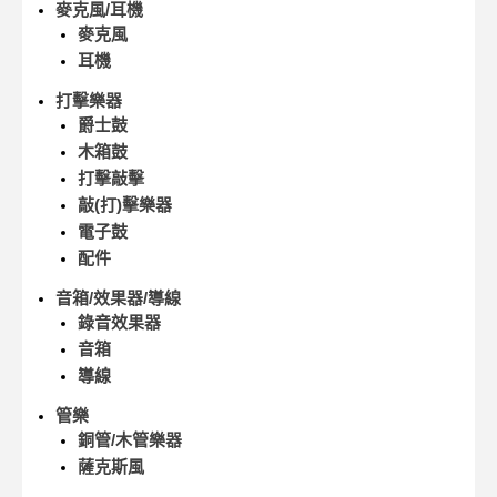
麥克風/耳機
麥克風
耳機
打擊樂器
爵士鼓
木箱鼓
打擊敲擊
敲(打)擊樂器
電子鼓
配件
音箱/效果器/導線
錄音效果器
音箱
導線
管樂
銅管/木管樂器
薩克斯風