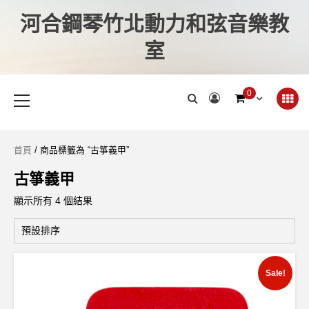
河合鋼琴竹北動力和弦音樂教
室
0
首頁
/ 商品標籤為 “古箏義甲”
古箏義甲
顯示所有 4 個結果
Sale!