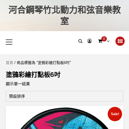
河合鋼琴竹北動力和弦音樂教
室
0
首頁
/ 商品標籤為 “塗鴉彩繪打點板6吋”
塗鴉彩繪打點板6吋
顯示單一結果
Sale!