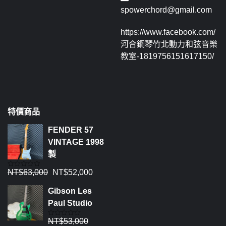
spowerchord@gmail.com
https://www.facebook.com/
河合鋼琴竹北動力和弦音樂
教室-1819756151617150/
特價商品
FENDER 57
VINTAGE 1998
製
NT$
63,000
NT$
52,000
評
分
0
Gibson Les
滿
分
Paul Studio
5
NT$
53,000
評