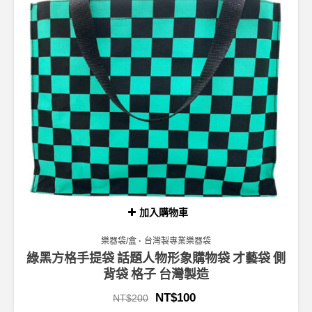
加入購物車
樂器袋/盒
台灣製專業樂器袋
綠黑方格手提袋 話題人物形象購物袋 才藝袋 側
背袋 格子 台灣製造
NT$
100
NT$
200