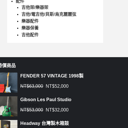
配件
吉他架/樂器架
吉他/電吉他/貝斯/烏克麗麗弦
樂器配件
樂器保養
吉他配件
特價商品
FENDER 57 VINTAGE 1998製
NT$
63,000
NT$
52,000
評
分
0
滿
Gibson Les Paul Studio
分
5
NT$
53,000
NT$
32,000
評
分
0
滿
Headway 台灣製木箱鼓
分
5