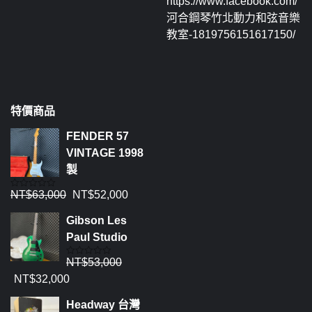
https://www.facebook.com/
河合鋼琴竹北動力和弦音樂
教室-1819756151617150/
特價商品
FENDER 57
VINTAGE 1998
製
NT$
63,000
NT$
52,000
評
分
0
Gibson Les
滿
分
Paul Studio
5
NT$
53,000
評
分
NT$
32,000
0
滿
分
Headway 台灣
5