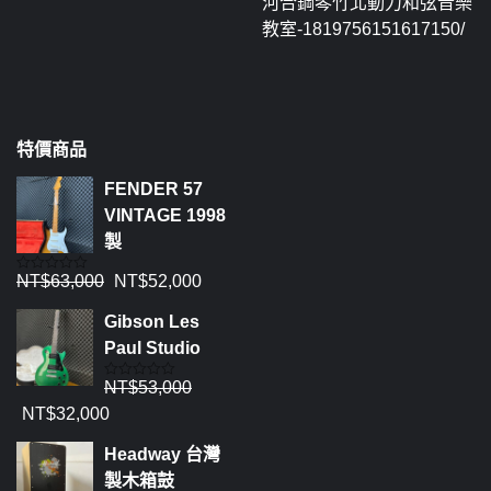
河合鋼琴竹北動力和弦音樂
教室-1819756151617150/
特價商品
FENDER 57
VINTAGE 1998
製
NT$
63,000
NT$
52,000
評
分
0
Gibson Les
滿
分
Paul Studio
5
NT$
53,000
評
分
NT$
32,000
0
滿
分
Headway 台灣
5
製木箱鼓