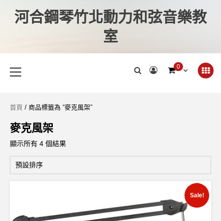
河合鋼琴竹北動力和弦音樂教
室
0
首頁
/ 商品標籤為 “麥克風架”
麥克風架
顯示所有 4 個結果
Sale!