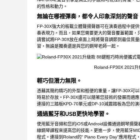
的性格和動力。
無論在哪裡彈奏，都令人印象深刻的聲音
FP-30X強大的板載立體聲揚聲器可在演奏過程中
奏表現力。而且，如果您需要更大的聲音覆蓋範圍，
請嘗試將FP-30X放在桌面上時將聲音調節到最佳
習，無論是獨奏還是與您的鋼琴老師一起。
Roland-FP30X 2
輕巧但潛力無限。
憑藉其簡約精巧的外型和輕便的重量，讓FP-30X
時易於存放。FP-30X還可以隨著您技術的發展而適
連接的三踏板KPD-70單元或DP-10減震踏板為您
通過藍牙和USB更快地學習。
使用藍牙音頻和您的iOS或Android設備通過鋼
線鋼琴課程來提高您的技能。更進一步，使用藍牙MIDI連接到R
程式。連接到Roland的“ Piano Every Da