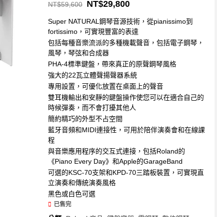
NT$
29,800
NT$
59,600
Super NATURAL鋼琴音源技術，從pianissimo到
fortissimo，可實現豐富的表達
包括每種音樂流派的多種機載聲音，包括電子鋼琴，
風琴，琴弦和合成器
PHA-4標準鍵盤，帶來真正的原聲鋼琴風格
強大的22瓦立體聲揚聲器系統
專用設置，可優化放置在桌面上的聲音
雙耳機輸出和安靜的鍵盤操作使您可以在適合自己的
時候彈奏，而不會打擾其他人
簡約精巧的外型不占空間
藍牙音頻和MIDI連接性，可用於陪伴演奏會和在線課
程
與音樂應用程序的交互式連接，包括Roland的
《Piano Every Day》和Apple的GarageBand
可選的KSC-70支架和KPD-70三踏板裝置，可實現直
立演奏和傳統演奏風格
黑色或白色可選
已售完