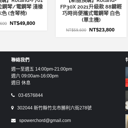
】Roland-F701
【新品預購】Roland-
位鋼琴/電鋼琴 淺橡
FP30X 2021升級款 88鍵輕
木色 (含琴椅)
巧時尚便攜式電鋼琴 白色
(單主機)
NT$
49,800
,600
NT$
23,800
NT$
59,600
聯絡我們
週一至週五 14:00pm-21:00pm
週六 09:00am-16:00pm
週日 休息
03-6576844
302044 新竹縣竹北市勝利六街278號
spowerchord@gmail.com