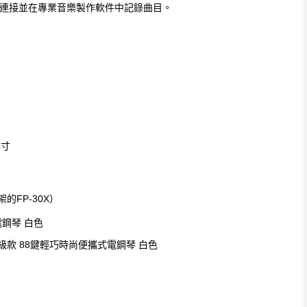
計算機連接並在專業音樂製作軟件中記錄曲目。
英寸
架的FP-30X）
021升級款 88鍵輕巧時尚便攜式電鋼琴 白色