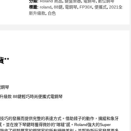
分類:
Roland 商品
,
鍵盤樂器
,
電鋼琴
,
數位鋼琴
標籤:
roland
,
88鍵
,
電鋼琴
,
FP30X
,
便攜式
,
2021全
新升級款
,
白色
**
 2021升級款 88鍵輕巧時尚便攜式電鋼琴
作曲技巧的發展而提供完整的表達方式。借助錘子的動作，擒縱和象牙
在按下琴鍵時獲得微妙的“喀噠”感。Roland強大的Super
它吸收了經驗豐富的鋼琴家的所有細​​微差別，並幫助新玩家發展更多