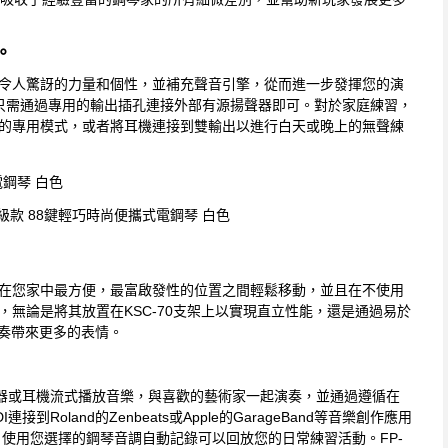
。
提供令人驚訝的力量和個性，並補充聲音引擎，從而進一步發揮您的演
只需通過專用的輸出插孔連接外部有源揚聲器即可。對於家庭練習，
質量的專用模式，或者將耳機連接到雙輸出以進行白天或晚上的無聲練
021升級款 88鍵輕巧時尚便攜式電鋼琴 白色
可以在您家中最方便，最富啟發性的位置之間輕鬆移動，並且在不使用
應，無論是將其放置在KSC-70支架上以實現直立性能，還是通過易於
的演奏帶來更多的表情。
琴揚聲器或耳機流式播放音樂，與喜歡的藝術家一起演奏，並通過遵循在
oland的Zenbeats或Apple的GarageBand等音樂創作應用
y”應用程式，使用您選擇的鋼琴音調自動記錄可以回放您的日常練習活動。FP-