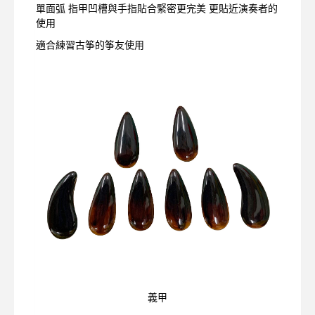
單面弧 指甲凹槽與手指貼合緊密更完美 更貼近演奏者的
使用
適合練習古筝的筝友使用
義甲