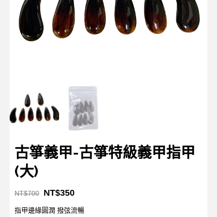
古箏義甲-古箏特級義甲指甲
(大)
NT$
350
NT$
700
指甲邊緣圓潤 撥弦流暢