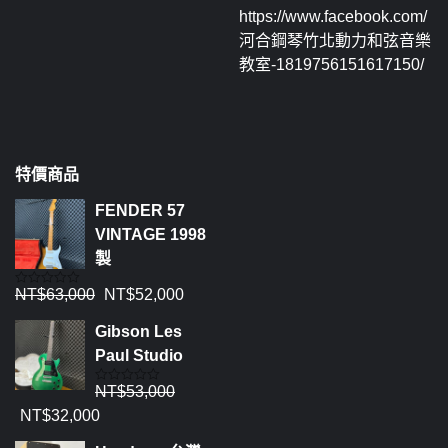
https://www.facebook.com/
河合鋼琴竹北動力和弦音樂
教室-1819756151617150/
特價商品
FENDER 57
VINTAGE 1998
製
NT$
63,000
NT$
52,000
評
分
0
Gibson Les
滿
分
Paul Studio
5
NT$
53,000
評
分
NT$
32,000
0
滿
分