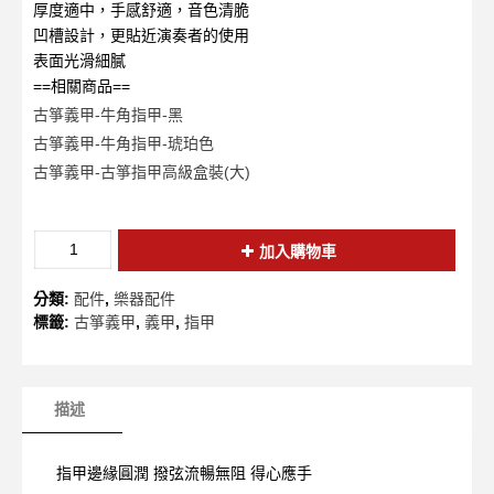
厚度適中，手感舒適，音色清脆
凹槽設計，更貼近演奏者的使用
表面光滑細膩
==相關商品==
古箏義甲-牛角指甲-黑
古箏義甲-牛角指甲-琥珀色
古箏義甲-古箏指甲高級盒裝(大)
加入購物車
分類:
配件
,
樂器配件
標籤:
古箏義甲
,
義甲
,
指甲
描述
指甲邊緣圓潤 撥弦流暢無阻 得心應手