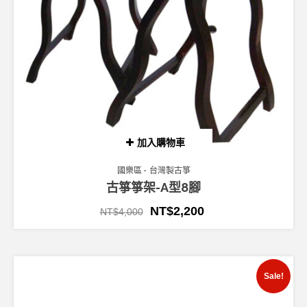
加入購物車
國樂區
台灣製古箏
古箏箏架-A型8腳
NT$
2,200
NT$
4,000
Sale!