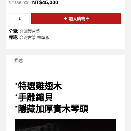
NT$
45,000
NT$
56,000
加入購物車
分類:
台灣製古箏
標籤:
台灣古箏 標準版
描述
*特選雞翅木
*手雕鑲貝
*隱藏加厚實木琴頭