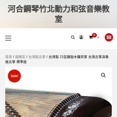
河合鋼琴竹北動力和弦音樂教
室
0
首頁
/
國樂區
/
台灣製古箏
/ 台灣製 21弦雞翅木鑲貝箏 台灣古箏演奏
級古箏 標準版
Sale!