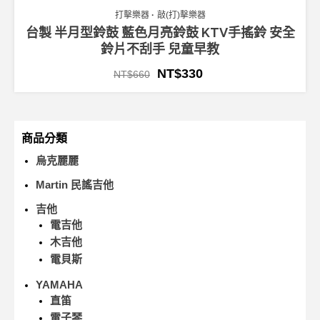
打擊樂器
敲(打)擊樂器
台製 半月型鈴鼓 藍色月亮鈴鼓 KTV手搖鈴 安全
鈴片不刮手 兒童早教
NT$
330
NT$
660
商品分類
烏克麗麗
Martin 民謠吉他
吉他
電吉他
木吉他
電貝斯
YAMAHA
直笛
電子琴