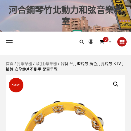
河合鋼琴竹北動力和弦音樂教
室
0
首頁
/
打擊樂器
/
敲(打)擊樂器
/ 台製 半月型鈴鼓 黃色月亮鈴鼓 KTV手
搖鈴 安全鈴片不刮手 兒童早教
Sale!