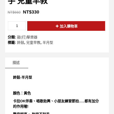
手 兒童早教
NT$
330
NT$
660
加入購物車
分類:
敲(打)擊樂器
標籤:
鈴鼓
,
兒童早教
,
半月型
描述
鈴鼓-半月型
顏色：黃色
卡拉OK伴奏、唱歌助興、小朋友練習節拍…..都有加分
的作用喔!