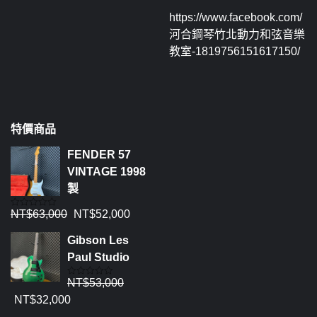
https://www.facebook.com/
河合鋼琴竹北動力和弦音樂
教室-1819756151617150/
特價商品
FENDER 57
VINTAGE 1998
製
NT$
63,000
NT$
52,000
評
分
0
Gibson Les
滿
分
Paul Studio
5
NT$
53,000
評
分
NT$
32,000
0
滿