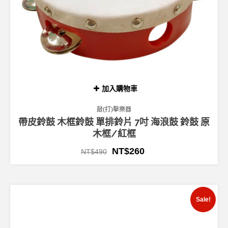
加入購物車
敲(打)擊樂器
帶皮鈴鼓 木框鈴鼓 單排鈴片 7吋 海浪鼓 鈴鼓 原
木框/紅框
NT$
260
NT$
490
Sale!