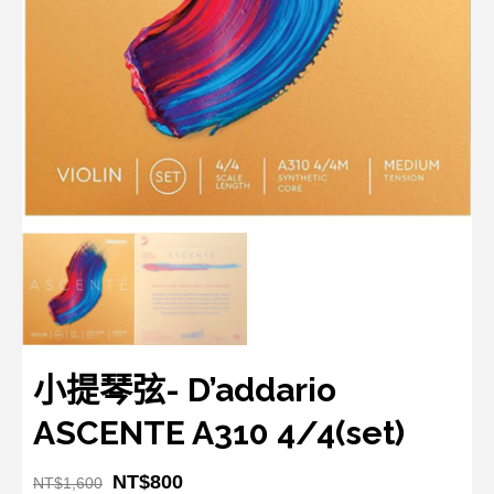
小提琴弦- D’addario
ASCENTE A310 4/4(set)
NT$
800
NT$
1,600