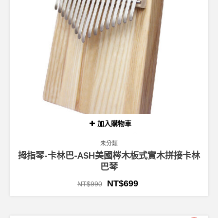
加入購物車
未分類
拇指琴-卡林巴-ASH美國梣木板式實木拼接卡林
巴琴
NT$
699
NT$
990