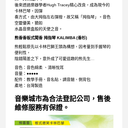
後來透過樂器學者Hugh Tracey精心改良，成為現今的
卡林巴琴。因彈
奏方式，由大拇指左右彈撥，故又稱「拇指琴」。音色
空靈優美，猶如
水晶音樂盒般的天使之音。
熊香香板式聞香 拇指琴 KALIMBA (香杉)
熊輕鬆原先以卡林巴獅王頭為構想，因考量到手握琴的
便利性，
陰錯陽差之下，意外成了可愛逗趣的熊先生…
音色：音色綿柔 、清晰悅耳
音量：●●●●●
配件：教學手冊、音名貼、調音鎚、側背包
產地：台灣製造
音樂城市為合法登記公司，售後
維修服務有保證。