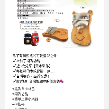
除了有著熊熊的可愛造型之外
增加了聞香功能
近3公分厚【實木製作】
每款琴的木紋都獨一無二
台灣製造，品質保證！
贈送MIT台灣製超厚的側背袋
#
熊香香卡林巴
#
聞香功能
#
簡單上手小樂器
#
拇指琴