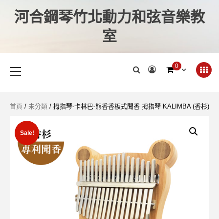
河合鋼琴竹北動力和弦音樂教
室
0
首頁
/
未分類
/ 拇指琴-卡林巴-熊香香板式聞香 拇指琴 KALIMBA (香杉)
Sale!