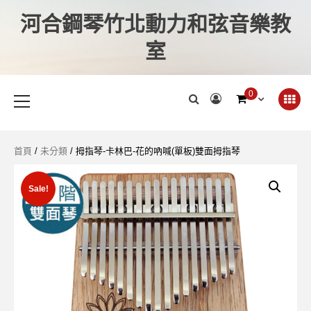
河合鋼琴竹北動力和弦音樂教
室
0
首頁
/
未分類
/ 拇指琴-卡林巴-花的吶喊(單板)雙面拇指琴
Sale!