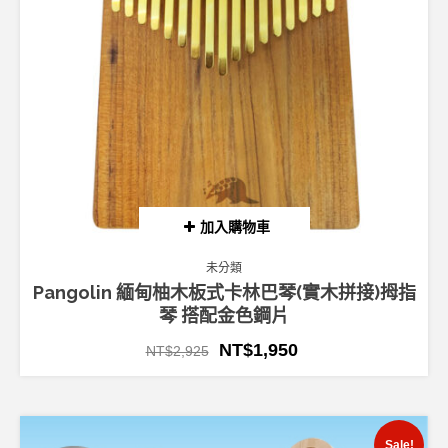
加入購物車
未分類
Pangolin 緬甸柚木板式卡林巴琴(實木拼接)拇指
琴 搭配金色鋼片
NT$
1,950
NT$
2,925
Sale!