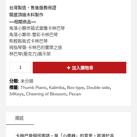
台灣製造，售後服務保證
精選頂級木料製作
==相關商品==
角落小夥伴箱式雷雕卡林巴琴
角落小夥伴-雙彩卡林巴琴
熊輕鬆板式卡林巴琴
拇指琴聲-卡林巴的響樂之旅
林巴琴(壓克力)展示架
加入購物車
分類:
未分類
標籤:
Thumb Piano
,
Kalimba
,
Box-type
,
Double-side
,
34Keys
,
Cheering of Blossom
,
Pecan
描述
卡林巴是個班圖語，是「小樂器」的意思。起源於非