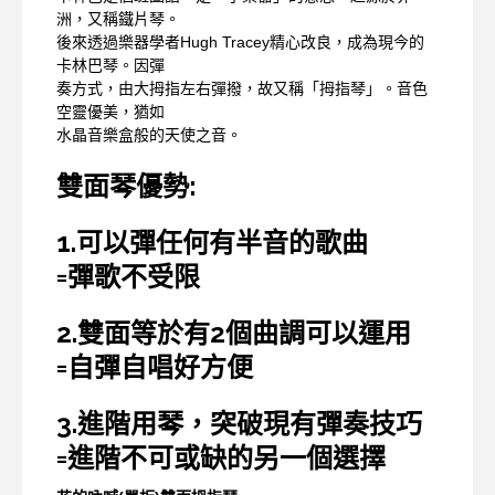
洲，又稱鐵片琴。
後來透過樂器學者Hugh Tracey精心改良，成為現今的
卡林巴琴。因彈
奏方式，由大拇指左右彈撥，故又稱「拇指琴」。音色
空靈優美，猶如
水晶音樂盒般的天使之音。
雙面琴優勢:
1.可以彈任何有半音的歌曲
=彈歌不受限
2.雙面等於有2個曲調可以運用
=自彈自唱好方便
3.進階用琴，突破現有彈奏技巧
=進階不可或缺的另一個選擇