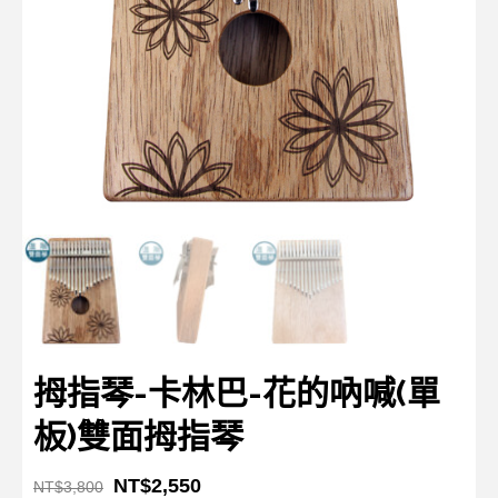
拇指琴-卡林巴-花的吶喊(單
板)雙面拇指琴
NT$
2,550
NT$
3,800