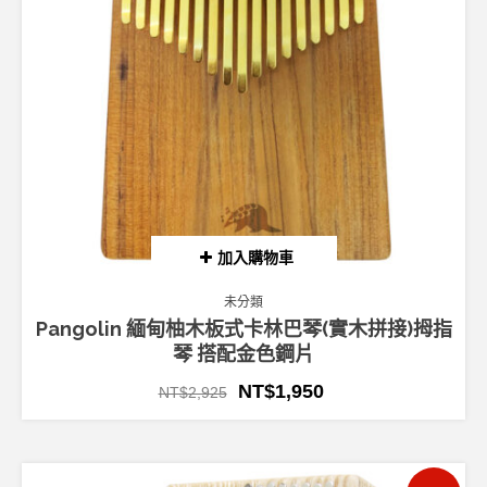
加入購物車
未分類
Pangolin 緬甸柚木板式卡林巴琴(實木拼接)拇指
琴 搭配金色鋼片
NT$
1,950
NT$
2,925