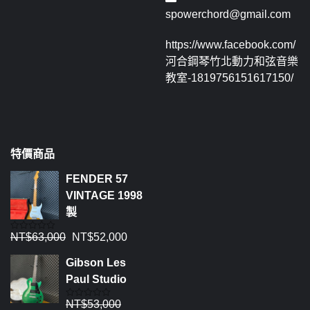
spowerchord@gmail.com
https://www.facebook.com/
河合鋼琴竹北動力和弦音樂
教室-1819756151617150/
特價商品
FENDER 57
VINTAGE 1998
製
NT$
63,000
NT$
52,000
評
分
0
Gibson Les
滿
分
Paul Studio
5
NT$
53,000
評