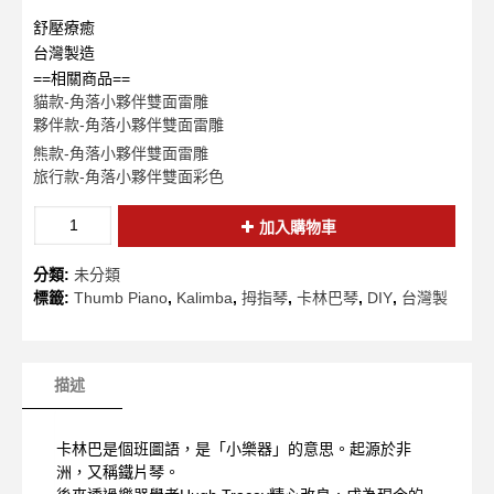
舒壓療癒
台灣製造
==相關商品==
貓款-角落小夥伴雙面雷雕
夥伴款-角落小夥伴雙面雷雕
熊款-角落小夥伴雙面雷雕
旅行款-角落小夥伴雙面彩色
加入購物車
分類:
未分類
標籤:
Thumb Piano
,
Kalimba
,
拇指琴
,
卡林巴琴
,
DIY
,
台灣製
描述
卡林巴是個班圖語，是「小樂器」的意思。起源於非
洲，又稱鐵片琴。