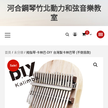
河合鋼琴竹北動力和弦音樂教
室
0
首頁
/
未分類
/ 拇指琴-卡林巴-DIY 台灣製卡林巴琴 (不倒翁款)
Sale!