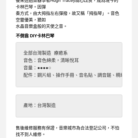
後來透過樂器學者Hugh Tracey精心改良，成為現今的
卡林巴琴。因彈
奏方式，由大拇指左右彈撥，故又稱「拇指琴」。音色
空靈優美，猶如
水晶音樂盒般的天使之音。
不倒翁 DIY卡林巴琴
全部台灣製造 療癒系

音色：音色綿柔，清晰悅耳

音量：●●●●○

配件：鋼片組、操作手冊、音名貼、調音鎚、精緻紙盒
產地：台灣製造
售後維修服務有保證，音樂城市為合法登記公司，不怕
找不到人維修。