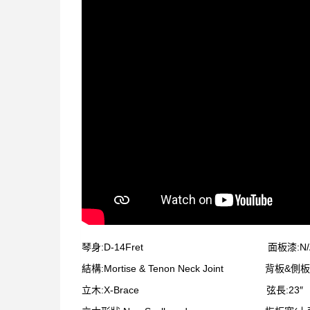
琴身:D-14Fret 面板漆:N/
結構:Mortise & Tenon Neck Joint 背板&側板漆
立木:X-Brace 弦長:23″