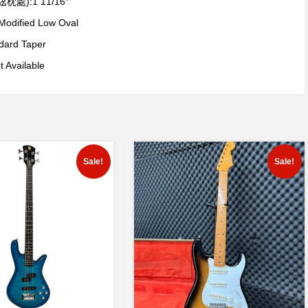
:1 11/16″
Low Oval
Taper
able
Sale!
Sale!