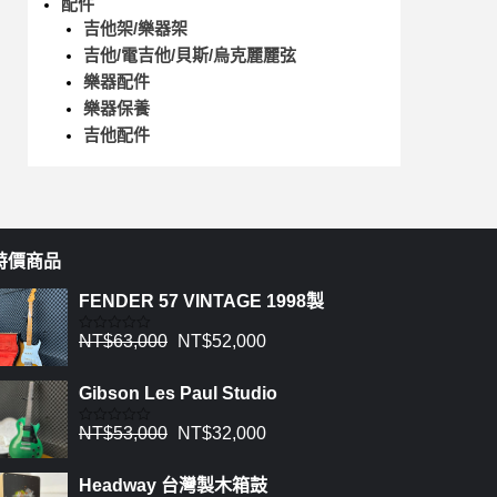
配件
吉他架/樂器架
吉他/電吉他/貝斯/烏克麗麗弦
樂器配件
樂器保養
吉他配件
特價商品
FENDER 57 VINTAGE 1998製
NT$
63,000
NT$
52,000
評
分
0
滿
Gibson Les Paul Studio
分
5
NT$
53,000
NT$
32,000
評
分
0
滿
Headway 台灣製木箱鼓
分