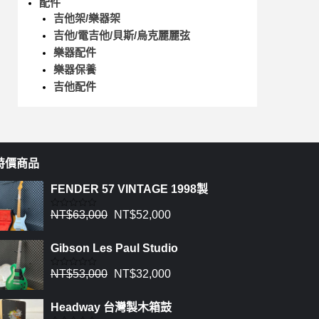
配件
吉他架/樂器架
吉他/電吉他/貝斯/烏克麗麗弦
樂器配件
樂器保養
吉他配件
特價商品
FENDER 57 VINTAGE 1998製
NT$
63,000
NT$
52,000
評
分
0
滿
Gibson Les Paul Studio
分
5
NT$
53,000
NT$
32,000
評
分
0
滿
Headway 台灣製木箱鼓
分
5