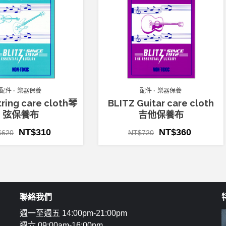
配件
樂器保養
配件
樂器保養
tring care cloth琴
BLITZ Guitar care cloth
弦保養布
吉他保養布
NT$
310
NT$
360
$
620
NT$
720
聯絡我們
週一至週五 14:00pm-21:00pm
週六 09:00am-16:00pm