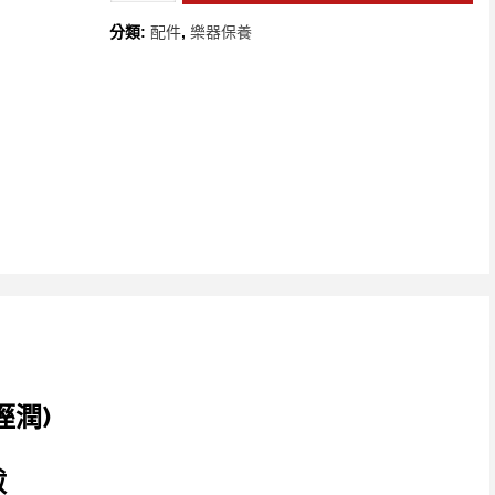
分類:
配件
,
樂器保養
溼潤)
鈸