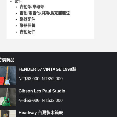
配件
吉他架/樂器架
吉他/電吉他/貝斯/烏克麗麗弦
樂器配件
樂器保養
吉他配件
特價商品
FENDER 57 VINTAGE 1998製
NT$
63,000
NT$
52,000
評
分
0
滿
Gibson Les Paul Studio
分
5
NT$
53,000
NT$
32,000
評
分
0
滿
Headway 台灣製木箱鼓
分
5