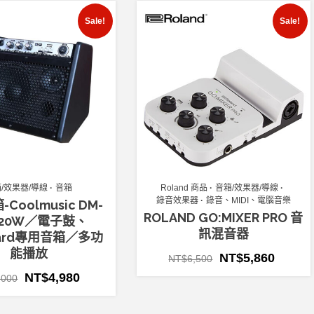
Sale!
Sale!
/效果器/導線
音箱
Roland 商品
音箱/效果器/導線
錄音效果器
錄音、MIDI、電腦音樂
Coolmusic DM-
ROLAND GO:MIXER PRO 音
／20W／電子鼓、
訊混音器
oard專用音箱／多功
能播放
NT$
5,860
NT$
6,500
NT$
4,980
,000