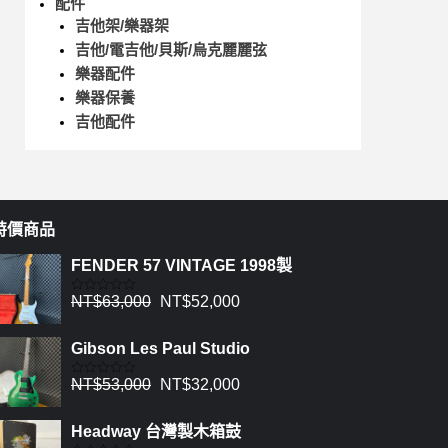
配件
吉他架/樂器架
吉他/電吉他/貝斯/烏克麗麗弦
樂器配件
樂器保養
吉他配件
特價商品
FENDER 57 VINTAGE 1998製
NT$
63,000
NT$
52,000
評
分
0
滿
Gibson Les Paul Studio
分
5
NT$
53,000
NT$
32,000
評
分
0
滿
Headway 台灣製木箱鼓
分
5