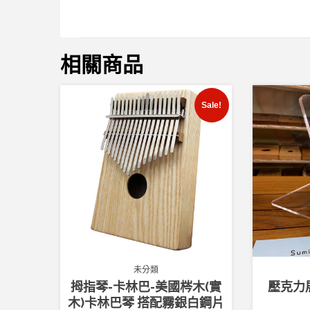
相關商品
Sale!
未分類
拇指琴-卡林巴-美國梣木(實
壓克力
木)卡林巴琴 搭配霧銀白鋼片