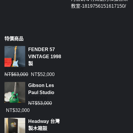
教室-1819756151617150/
特價商品
FENDER 57
VINTAGE 1998
製
NT$
63,000
NT$
52,000
評
分
0
Gibson Les
滿
分
Paul Studio
5
NT$
53,000
評
分
NT$
32,000
0
滿
分
Headway 台灣
5
製木箱鼓