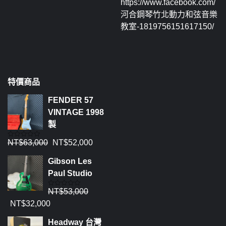
https://www.facebook.com/
河合鋼琴竹北動力和弦音樂
教室-1819756151617150/
特價商品
FENDER 57
VINTAGE 1998
製
NT$
63,000
NT$
52,000
評
分
0
Gibson Les
滿
分
Paul Studio
5
NT$
53,000
評
分
NT$
32,000
0
滿
分
Headway 台灣
5