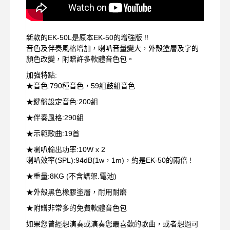
新款的EK-50L是原本EK-50的增強版 !!
音色及伴奏風格增加，喇叭音量變大，外殼塗層及字的
顏色改變，附贈許多軟體音色包。
加強特點:
★音色:790種音色，59組鼓組音色
★鍵盤設定音色:200組
★伴奏風格:290組
★示範歌曲:19首
★喇叭輸出功率:10W x 2
喇叭效率(SPL):94dB(1w，1m)，約是EK-50的兩倍 !
★重量:8KG (不含譜架.電池)
★外殼黑色橡膠塗層，耐用耐磨
★附贈非常多的免費軟體音色包
如果您曾經想演奏或演奏您最喜歡的歌曲，或者想過可