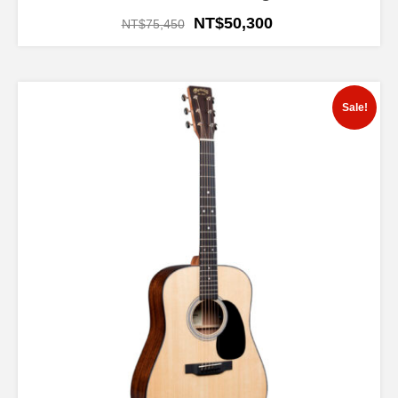
NT$
50,300
NT$
75,450
Sale!