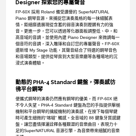
Designer 探索您的專屬聲音
FP-60X 採用 Roland 備受讚譽的 SuperNATURAL
Piano 鋼琴音源，來捕捉您演奏風格的每一抹細膩表
情，鉅細靡遺展現從含蓄的弱音演奏到鏗鏘有力的強
音。更進一步，您可以透過等化器面板調整低、中，和
高音域的音調，並使用內建 Piano Designer 來微調每一
個音符的音調，深入雕琢和自訂您的專屬聲音。FP-60X
還新增 My Stage 功能，其聲音結合了特選的鋼琴音色
和音場類型，提供從琴房到大型音樂廳等各種場地的沉
浸式演奏體驗。
動態的 PHA-4 Standard 鍵盤，彈奏感彷
彿平台鋼琴
便攜式鋼琴的演奏仍然應有鋼琴的優美，而 FP-60X 絕
不令人失望。PHA-4 Standard 鍵盤為您的手指提供擊槌
機制和平台鋼琴的擒縱機制的演奏感，在按下每個琴鍵
時可產生細微的“喀噠” 觸感。全音域的 88 鍵象牙質感鍵
盤，讓您盡情揮灑詮釋各種艱澀的音樂曲目，表現力十
足的SuperNATURAL 音源引擎，為音樂帶來細膩的音樂