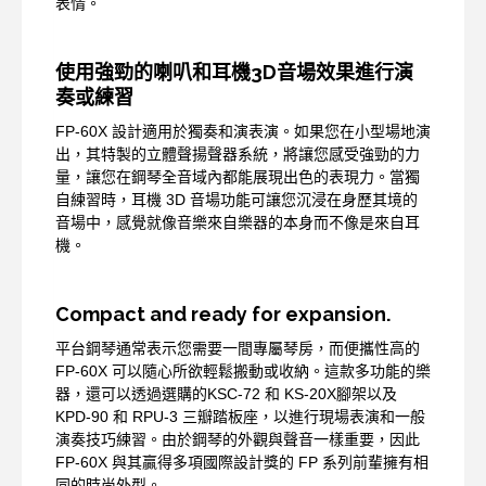
表情。
使用強勁的喇叭和耳機3D音場效果進行演
奏或練習
FP-60X 設計適用於獨奏和演表演。如果您在小型場地演
出，其特製的立體聲揚聲器系統，將讓您感受強勁的力
量，讓您在鋼琴全音域內都能展現出色的表現力。當獨
自練習時，耳機 3D 音場功能可讓您沉浸在身歷其境的
音場中，感覺就像音樂來自樂器的本身而不像是來自耳
機。
Compact and ready for expansion.
平台鋼琴通常表示您需要一間專屬琴房，而便攜性高的
FP-60X 可以隨心所欲輕鬆搬動或收納。這款多功能的樂
器，還可以透過選購的KSC-72 和 KS-20X腳架以及
KPD-90 和 RPU-3 三瓣踏板座，以進行現場表演和一般
演奏技巧練習。由於鋼琴的外觀與聲音一樣重要，因此
FP-60X 與其贏得多項國際設計獎的 FP 系列前輩擁有相
同的時尚外型。