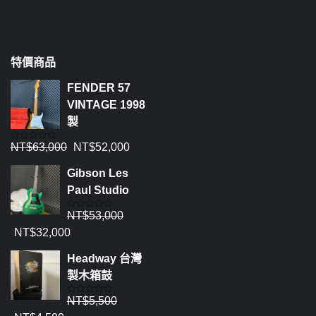
特價商品
FENDER 57
VINTAGE 1998
製
NT$
63,000
NT$
52,000
評
分
0
Gibson Les
滿
分
Paul Studio
5
NT$
53,000
評
分
NT$
32,000
0
滿
分
Headway 台灣
5
製木箱鼓
NT$
5,500
評
分