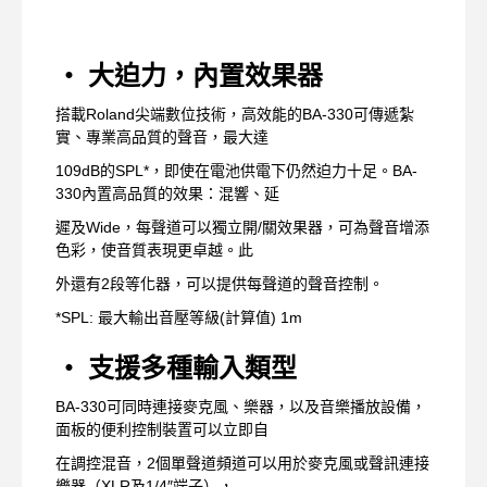
‧ 大迫力，內置效果器
搭載Roland尖端數位技術，高效能的BA-330可傳遞紮
實、專業高品質的聲音，最大達
109dB的SPL*，即使在電池供電下仍然迫力十足。BA-
330內置高品質的效果：混響、延
遲及Wide，每聲道可以獨立開/關效果器，可為聲音增添
色彩，使音質表現更卓越。此
外還有2段等化器，可以提供每聲道的聲音控制。
*SPL: 最大輸出音壓等級(計算值) 1m
‧ 支援多種輸入類型
BA-330可同時連接麥克風、樂器，以及音樂播放設備，
面板的便利控制裝置可以立即自
在調控混音，2個單聲道頻道可以用於麥克風或聲訊連接
樂器（XLR及1/4″端子），