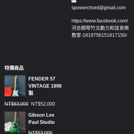
spowerchord@gmail.com
https://www.facebook.com/
河合鋼琴竹北動力和弦音樂
教室-1819756151617150/
特價商品
FENDER 57
VINTAGE 1998
製
NT$
63,000
NT$
52,000
評
分
0
Gibson Les
滿
分
Paul Studio
5
NT$
53,000
評