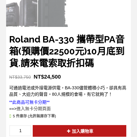
Roland BA-330 攜帶型PA音
箱(預購價22500元)10月底到
貨.請來電索取折扣碼
NT$
24,500
NT$
33,750
可通過電池或外接電源供電，BA-330儘管體積小巧，卻具有高
品質、大迫力的聲音。80人規模的會場，有它就夠了！
**此商品可無卡分期**
==>
進入無卡分期頁面
5 件庫存 (允許無庫存下單)
加入購物車